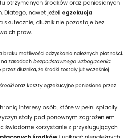
tu otrzymanych środków oraz poniesionych
. Dlatego, nawet jeżeli
egzekucja
skutecznie, dłużnik nie pozostaje bez
woich praw.
 braku możliwości odzyskania należnych płatności.
m na zasadach
bezpodstawnego wzbogacenia
.
rzez dłużnika, że środki zostały już wcześniej
środki
oraz koszty egzekucyjne poniesione przez
nią interesy osób, które w pełni spłaciły
przyczyn stały pod ponownym zagrożeniem
ięc świadome korzystanie z przysługujących
dpłaconych środków
i uniknąć nienależnych