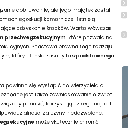
ązanie dobrowolnie, ale jego majątek został
amach egzekucji komorniczej, istnieją
iające odzyskanie środków. Warto wówczas
 przeciwegzekucyjnym
, które pozwala na
zekucyjnych. Podstawa prawna tego rodzaju
lnym, który określa zasady
bezpodstawnego
ka powinno się wystąpić do wierzyciela o
iezbędne jest także zawnioskowanie o zwrot
wiązany ponosić, korzystając z regulacji art.
powiedzialności za czyny niedozwolone.
wegzekucyjne
może skutecznie chronić