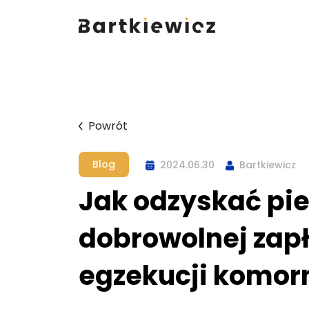
Powrót
Blog
2024.06.30
Bartkiewicz
Jak odzyskać pi
dobrowolnej zapł
egzekucji komorn