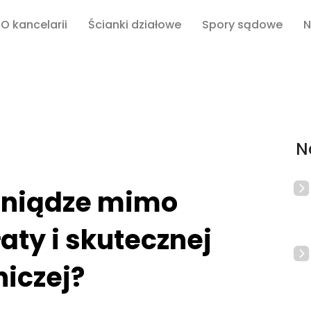
O kancelarii
Ścianki działowe
Spory sądowe
N
N
eniądze mimo
aty i skutecznej
iczej?