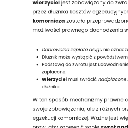
wierzyciel
jest zobowiązany do zwro
przez dłużnika kosztów egzekucyjnych
komornicza
została przeprowadzona 
możliwości prawnego dochodzenia s
Dobrowolna zapłata długu
nie oznacza
Dłużnik może wystąpić z powództwe
Podstawą do zwrotu jest udowodnienie p
zapłacone.
Wierzyciel
musi zwrócić
nadpłacone 
dłużnika.
W ten sposób mechanizmy prawne chro
swoje zobowiązania, ale z różnych 
egzekucji komorniczej. Ważne jest w
praw, aby zapewnić sobie
zwrot na