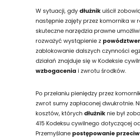
W sytuacji, gdy
dłużnik
uiścił zobowi
następnie zajęty przez komornika w r
skuteczne narzędzia prawne umożliw
rozważyć wystąpienie z
powództwem
zablokowanie dalszych czynności eg
działań znajduje się w Kodeksie cywi
wzbogacenia
i zwrotu środków.
Po przelaniu pieniędzy przez komorni
zwrot sumy zapłaconej dwukrotnie. N
kosztów, których
dłużnik
nie był zobo
415 Kodeksu cywilnego dotyczącej od
Przemyślane
postępowanie przeci