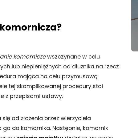
 komornicza?
anie komornicze
wszczynane w celu
h lub niepieniężnych od dłużnika na rzecz
procedura mająca na celu przymusową
zele tej skomplikowanej procedury stoi
e z przepisami ustawy.
się od złożenia przez wierzyciela
 go do komornika. Następnie, komornik
przez
zajęcie majątku
dłużnika, co może