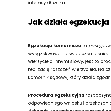
interesy dłużnika.
Jak działa egzekucja
Egzekucja komornicza
to
postępow
wyegzekwowania świadczeń pieniężnyc
wierzyciela. Innymi słowy, jest to 
realizację roszczeń wierzyciela. Na c
komornik sądowy, który działa zgodni
Procedura egzekucyjna
rozpoczyna 
odpowiedniego wniosku i przekazania
dokonuje
zabezpieczenia roszczeń
po