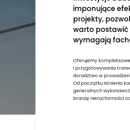
imponujące efek
projekty, pozwol
warto postawić 
wymagają fach
Oferujemy kompleksowe u
i przygotowywania trans
doradztwo w prowadzeniu
Od początku istnienia k
generalnych wykonawców
branżę nieruchomości od