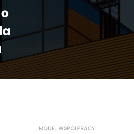
 o
la
u
MODEL WSPÓŁPRACY