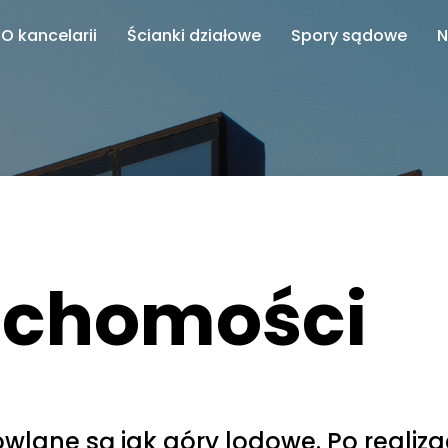
O kancelarii
Ścianki działowe
Spory sądowe
N
uchomości
wlane są jak góry lodowe. Po realiza