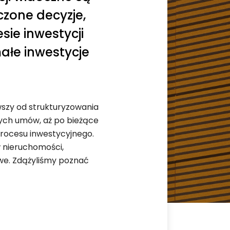
czone decyzje,
sie inwestycji
ałe inwestycje
szy od strukturyzowania
wych umów, aż po bieżące
rocesu inwestycyjnego.
 nieruchomości,
we. Zdążyliśmy poznać