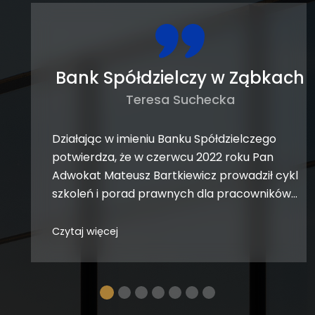
Bank Spółdzielczy w Ząbkach
Teresa Suchecka
Działając w imieniu Banku Spółdzielczego
potwierdza, że w czerwcu 2022 roku Pan
Adwokat Mateusz Bartkiewicz prowadził cykl
szkoleń i porad prawnych dla pracowników
banku z wdrożenia Nowej Ustawy
Deweloperskiej. Wymienione zagadnienia
przedstawione zostały jasno i precyzyjnie.
Podczas szkoleń nawiązany został bardzo
dobry kontakt z uczestnikami. Rozważane jest
podjęcie kontynuacji tego typu szkoleń w