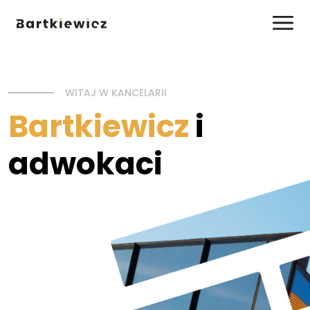
WITAJ W KANCELARII
Bartkiewicz
i
adwokaci